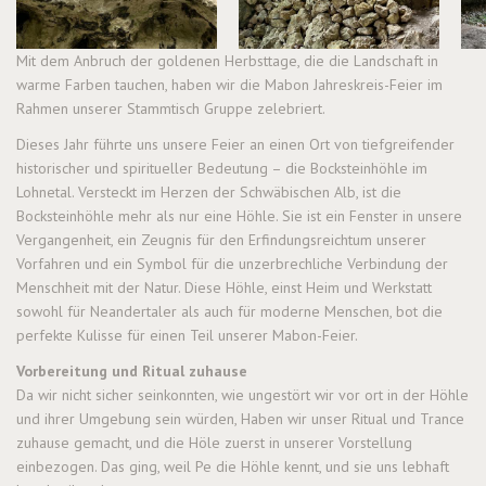
Mit dem Anbruch der goldenen Herbsttage, die die Landschaft in
warme Farben tauchen, haben wir die Mabon Jahreskreis-Feier im
Rahmen unserer Stammtisch Gruppe zelebriert.
Dieses Jahr führte uns unsere Feier an einen Ort von tiefgreifender
historischer und spiritueller Bedeutung – die Bocksteinhöhle im
Lohnetal. Versteckt im Herzen der Schwäbischen Alb, ist die
Bocksteinhöhle mehr als nur eine Höhle. Sie ist ein Fenster in unsere
Vergangenheit, ein Zeugnis für den Erfindungsreichtum unserer
Vorfahren und ein Symbol für die unzerbrechliche Verbindung der
Menschheit mit der Natur. Diese Höhle, einst Heim und Werkstatt
sowohl für Neandertaler als auch für moderne Menschen, bot die
perfekte Kulisse für einen Teil unserer Mabon-Feier.
Vorbereitung und Ritual zuhause
Da wir nicht sicher seinkonnten, wie ungestört wir vor ort in der Höhle
und ihrer Umgebung sein würden, Haben wir unser Ritual und Trance
zuhause gemacht, und die Höle zuerst in unserer Vorstellung
einbezogen. Das ging, weil Pe die Höhle kennt, und sie uns lebhaft