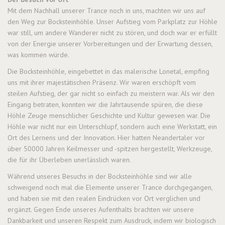
Mit dem Nachhall unserer Trance noch in uns, machten wir uns auf
den Weg zur Bocksteinhöhle. Unser Aufstieg vom Parkplatz zur Höhle
war still, um andere Wanderer nicht zu stören, und doch war er erfüllt
von der Energie unserer Vorbereitungen und der Erwartung dessen,
was kommen würde.
Die Bocksteinhöhle, eingebettet in das malerische Lonetal, empfing
uns mit ihrer majestätischen Präsenz. Wir waren erschöpft vom
steilen Aufstieg, der gar nicht so einfach zu meistern war. Als wir den
Eingang betraten, konnten wir die Jahrtausende spüren, die diese
Höhle Zeuge menschlicher Geschichte und Kultur gewesen war. Die
Höhle war nicht nur ein Unterschlupf, sondern auch eine Werkstatt, ein
Ort des Lernens und der Innovation. Hier hatten Neandertaler vor
über 50000 Jahren Keilmesser und -spitzen hergestellt, Werkzeuge,
die für ihr Überleben unerlässlich waren.
Während unseres Besuchs in der Bocksteinhöhle sind wir alle
schweigend noch mal die Elemente unserer Trance durchgegangen,
und haben sie mit den realen Eindrücken vor Ort verglichen und
ergänzt. Gegen Ende unseres Aufenthalts brachten wir unsere
Dankbarkeit und unseren Respekt zum Ausdruck, indem wir biologisch